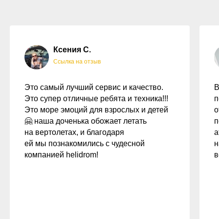
Ксения С.
Ссылка на о
тзыв
Это самый лучший сервис и качество.
В
Это супер отличные ребята и техника!!!
п
Это море эмоций для взрослых и детей
о
🤗 наша доченька обожает летать
п
на вертолетах, и благодаря
а
ей мы познакомились с чудесной
н
компанией helidrom!
в