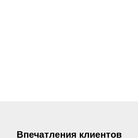
Вертолётная экскурсия «Вечерняя
прогулка»
Романтичная вертолётная прогулка над Владивостоком,
мостами, заливом Петра Великого
Впечатления клиентов